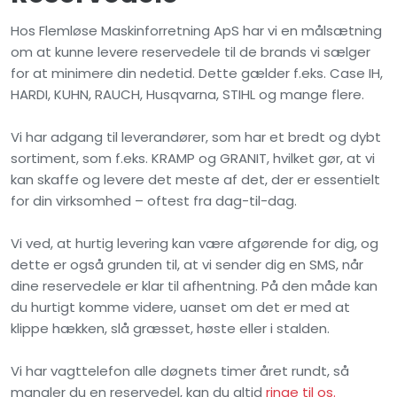
Hos Flemløse Maskinforretning ApS har vi en målsætning
om at kunne levere reservedele til de brands vi sælger
for at minimere din nedetid. Dette gælder f.eks. Case IH,
HARDI, KUHN, RAUCH, Husqvarna, STIHL og mange flere.
Vi har adgang til leverandører, som har et bredt og dybt
sortiment, som f.eks. KRAMP og GRANIT, hvilket gør, at vi
kan skaffe og levere det meste af det, der er essentielt
for din virksomhed – oftest fra dag-til-dag.
Vi ved, at hurtig levering kan være afgørende for dig, og
dette er også grunden til, at vi sender dig en SMS, når
dine reservedele er klar til afhentning. På den måde kan
du hurtigt komme videre, uanset om det er med at
klippe hækken, slå græsset, høste eller i stalden.
Vi har vagttelefon alle døgnets timer året rundt, så
mangler du en reservedel, kan du altid
ringe til os.