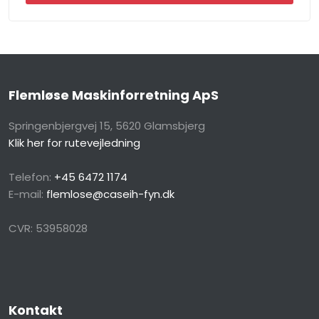
Flemløse Maskinforretning ApS
Springenbjergvej 15, 5620 Glamsbjerg​
Klik her for rutevejledning
Telefon:
+45 6472 1174
E-mail:
flemlose@caseih-fyn.dk
CVR​: 53958028
Kontakt