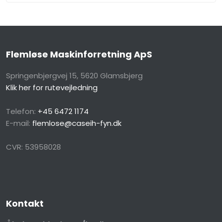
Flemløse Maskinforretning ApS
Springenbjergvej 15, 5620 Glamsbjerg​
Klik her for rutevejledning
Telefon:
+45 6472 1174
E-mail:
flemlose@caseih-fyn.dk
CVR​: 53958028
Kontakt